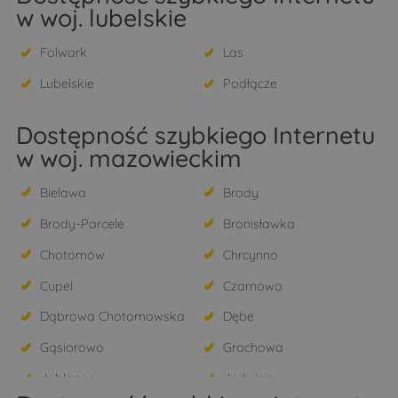
w woj. lubelskie
Folwark
Las
Lubelskie
Podłącze
Dostępność szybkiego Internetu
w woj. mazowieckim
Bielawa
Brody
Brody-Parcele
Bronisławka
Chotomów
Chrcynno
Cupel
Czarnowo
Dąbrowa Chotomowska
Dębe
Gąsiorowo
Grochowa
Jabłonna
Jadwisin