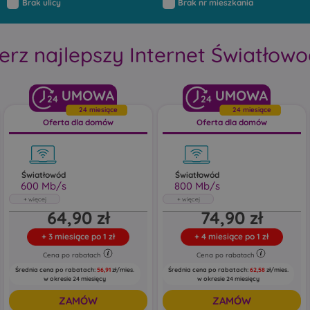
Brak ulicy
Brak nr mieszkania
erz najlepszy Internet Światłow
24
24
24 miesiące
24 miesiące
Oferta dla domów
Oferta dla domów
Światłowód
Światłowód
600 Mb/s
800 Mb/s
Światłowód
Światłowód
64,90 zł
74,90 zł
600 Mb/s
800 Mb/s
Abonament uwzględnia rabat 5 zł za e-
Abonament uwzględnia rabat 5 zł za e-
+
3 miesiące po 1 zł
+
4 miesiące po 1 zł
fakturę oraz 5 zł za zgody marketingowe
fakturę oraz 5 zł za zgody marketingowe
Cena po rabatach
Cena po rabatach
Pobieraj do: 600 Mb/s
Pobieraj do: 800 Mb/s
Wysyłaj do: 150 Mb/s
Wysyłaj do: 200 Mb/s
Średnia cena po rabatach:
56,91
zł/mies.
Średnia cena po rabatach:
62,58
zł/mies.
w okresie 24 miesięcy
w okresie 24 miesięcy
ZAMÓW
ZAMÓW