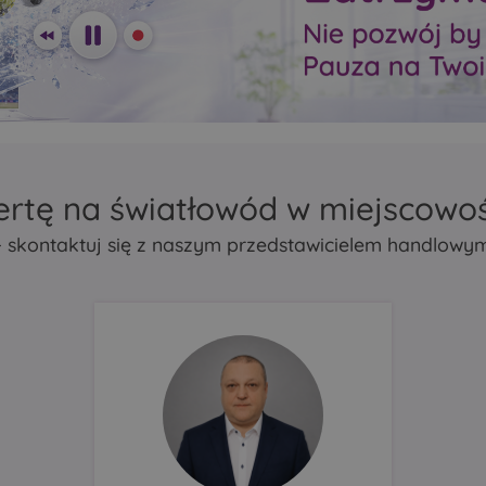
zasięg Mesh
zasięg Mesh
repeater lub bridge
repeater lub bridge
atycznie
Porty Ethernet automatycznie
Porty Ethernet automa
działać
wykrywają, czy mają działać
wykrywają, czy mają d
N.
jako LAN czy jako WAN.
jako LAN czy jako WA
ertę na światłowód w miejscowo
- skontaktuj się z naszym przedstawicielem handlowy