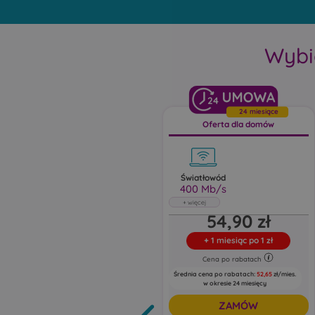
Wybi
24
24 miesiące
Oferta dla domów
Światłowód
400 Mb/s
Światłowód
54,90 zł
400 Mb/s
Abonament uwzględnia rabat 5 zł za e-
+
1 miesiąc po 1 zł
fakturę oraz 5 zł za zgody marketingowe
Cena po rabatach
Pobieraj do: 400 Mb/s
Wysyłaj do: 100 Mb/s
Średnia cena po rabatach:
52,65
zł/mies.
w okresie 24 miesięcy
ZAMÓW