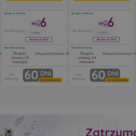
Sprzęt w ofercie
Sprzęt w ofercie
Router za 70 zł
Router za 70 zł
Warunki umowy
Warunki umowy
Długość
Długość
200,00 zł
Aktywacja: 50,00 zł
Instalacja: 200,00 zł
Aktywacja: 50,00 zł
Instalacja: 2
umowy: 24
umowy: 24
Router Huawei FG630
Router Huawei FG630
miesiące
miesiące
kresowy
Huawei FG630 to dwuzakresowy
Huawei FG630 to dwuzak
60
60
DNI
DNI
Mesh.
router Wi‑Fi 6 z funkcją Mesh.
router Wi‑Fi 6 z funkcją M
uter
Urządzenie działa jako router
Urządzenie działa jako rou
Wi‑Fi z portami Ethernet,
Wi‑Fi z portami Ethernet,
na testowanie
na testowanie
tandardy
obsługując najnowsze standardy
obsługując najnowsze st
ntne
bezprzewodowe, inteligentne
bezprzewodowe, inteligen
czne
przełączanie i automatyczne
przełączanie i automatyc
.
rozszerzanie zasięgu sieci.
rozszerzanie zasięgu sieci.
ać w
Ten model może pracować w
Ten model może pracowa
ch, w
różnych trybach sieciowych, w
różnych trybach sieciowy
tym jako:
tym jako:
główny router Wi‑Fi
główny router Wi‑Fi
ss Point
punkt dostępowy Access Point
punkt dostępowy Acce
jące
urządzenie rozszerzające
urządzenie rozszerzaj