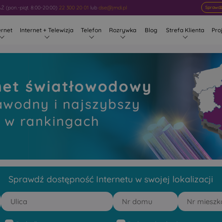
 (pon.-piąt. 8:00-20:00)
22 300 20 01
lub
dse@jmdi.pl
Sprawdź
ernet
Internet + Telewizja
Telefon
Rozrywka
Blog
Strefa Klienta
Pro
owy Wilanowo
 rankingach
Sprawdź dostępność Internetu w swojej lokalizacji