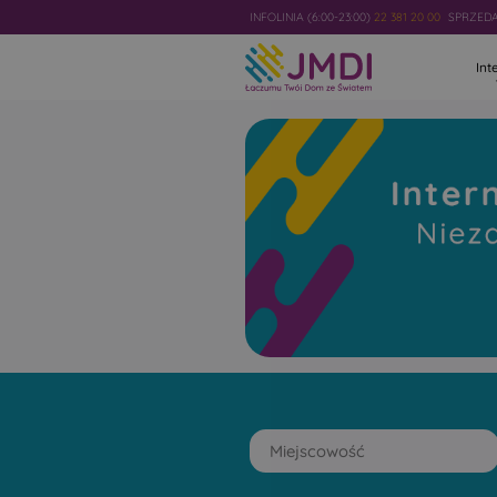
INFOLINIA (6:00-23:00)
22 381 20 00
SPRZEDAŻ
Int
Internet
Światłowod
Niezawodny i najszybszy w