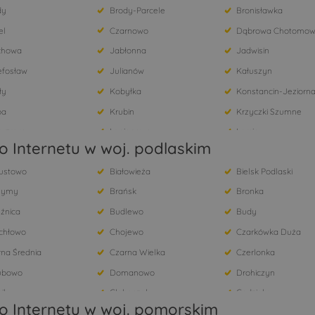
dy
Brody-Parcele
Bronisławka
el
Czarnowo
Dąbrowa Chotomow
chowa
Jabłonna
Jadwisin
efosław
Julianów
Kałuszyn
ły
Kobyłka
Konstancin-Jeziorn
pa
Krubin
Krzyczki Szumne
arzewo
Legionowo
Lorcin
 Internetu w woj. podlaskim
Łomianki
Łomianki Dolne
ustowo
Białowieża
Bielsk Podlaski
ałów - Reginów
Młodzianowo
Nowa Wieś
zymy
Brańsk
Bronka
y Modlin
Nuna
Olszewnica Nowa
źnica
Budlewo
Budy
tów
Poddębie
Pogorzelec
chłowo
Chojewo
Czarkówka Duża
owo Borowe
Pruszków
Psucin
na Średnia
Czarna Wielka
Czerlonka
ock
Skrzeszew
Słupno
ubowo
Domanowo
Drohiczyn
nisławowo
Stare Orzechowo
Topolina
nik
Głęboczek
Godzieby
zbica
Wilków Polski
Wójtostwo
o Internetu w woj. pomorskim
nne
Grudki
Holonki
ysły
Ząbki
Zamienie