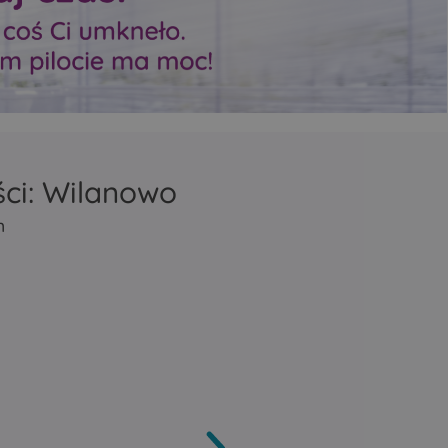
zasięg Mesh
zasięg Mesh
repeater lub bridge
repeater lub bridge
tycznie
Porty Ethernet automatycznie
Porty Ethernet automa
ziałać
wykrywają, czy mają działać
wykrywają, czy mają dz
N.
jako LAN czy jako WAN.
jako LAN czy jako WAN
ści: Wilanowo
m