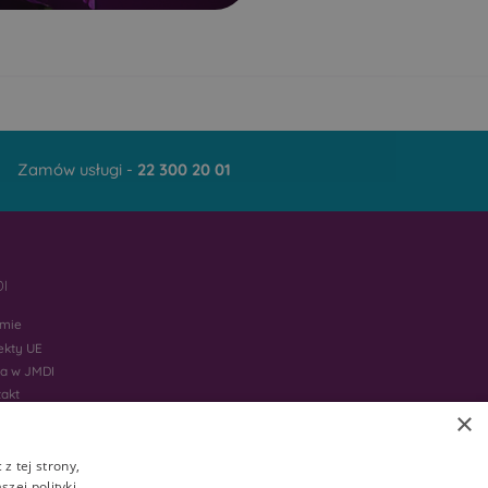
Samułki Duże
Sieniewice
Stare Bagińskie
Świrydy
o
Szczyty-Nowodwory
Trzeszczkowo
Zamów usługi -
22 300 20 01
Twarogi-Wypychy
Wojeniec
ie
Wyszki
I
Zanie
rmie
ekty UE
ca w JMDI
takt
×
z tej strony,
zej polityki