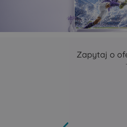
zasięg Mesh
repeater lub bridge
Porty Ethernet autom
wykrywają, czy mają 
jako LAN czy jako WA
Zapytaj o of