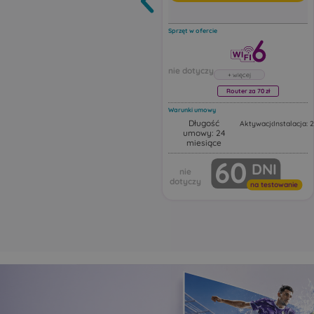
Sprzęt w ofercie
Router za 70 zł
Warunki umowy
Długość
Aktywacja: 50,00 zł
Instalacja: 
umowy: 24
Router Huawei FG630
miesiące
Huawei FG630 to dwuza
60
DNI
router Wi‑Fi 6 z funkcją 
Urządzenie działa jako ro
Wi‑Fi z portami Ethernet,
na testowanie
obsługując najnowsze s
bezprzewodowe, intelige
przełączanie i automaty
rozszerzanie zasięgu sieci
Ten model może pracow
różnych trybach sieciowy
tym jako:
główny router Wi‑Fi
punkt dostępowy Acce
urządzenie rozszerza