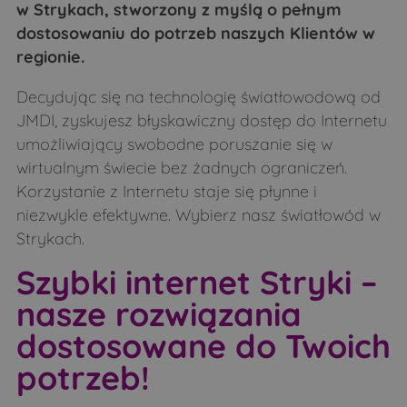
w Strykach, stworzony z myślą o pełnym
Łubin Kościelny
Łubin Rudołty
dostosowaniu do potrzeb naszych Klientów w
Łuczaje
Makarki
regionie.
Malesze
Mień
Decydując się na technologię światłowodową od
Mierzwin Duży
Mierzwin Mały
JMDI, zyskujesz błyskawiczny dostęp do Internetu
umożliwiający swobodne poruszanie się w
Mierzynówka
Mieszuki
wirtualnym świecie bez żadnych ograniczeń.
Mikulicze
Minczewo
Korzystanie z Internetu staje się płynne i
Miodusy-Dworaki
Miodusy-Inochy
niezwykle efektywne. Wybierz nasz światłowód w
Strykach.
Miodusy-Pokrzywne
Moczydły-Dubiny
Szybki internet Stryki –
Moczydły-Kukiełki
Moczydły-Pszczółki
nasze rozwiązania
Morze
Nowe Bagieńskie
dostosowane do Twoich
Nowoberezowo
Obniże
potrzeb!
Obniże
Oleksin
Orla
Osówka