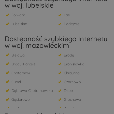
w woj. lubelskie
Folwark
Las
Lubelskie
Podłącze
Dostępność szybkiego Internetu
w woj. mazowieckim
Bielawa
Brody
Brody-Parcele
Bronisławka
Chotomów
Chrcynno
Cupel
Czarnowo
Dąbrowa Chotomowska
Dębe
Gąsiorowo
Grochowa
Jabłonna
Jadwisin