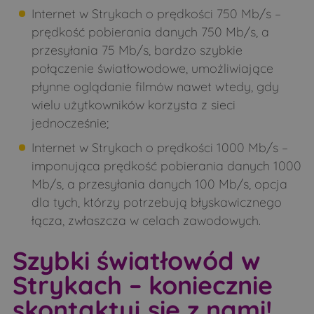
Internet w Strykach o prędkości 750 Mb/s –
Smarklice
Smolugi
prędkość pobierania danych 750 Mb/s, a
Smorczewo
Stare Bagińskie
przesyłania 75 Mb/s, bardzo szybkie
połączenie światłowodowe, umożliwiające
Stare Moczydły
Strabla
płynne oglądanie filmów nawet wtedy, gdy
Świdry
Świrydy
wielu użytkowników korzysta z sieci
Sytki
Szastały
jednocześnie;
Szczepany
Szczyty-Dzięciołowo
Internet w Strykach o prędkości 1000 Mb/s –
imponująca prędkość pobierania danych 1000
Szczyty-Nowodwory
Szpaki
Mb/s, a przesyłania danych 100 Mb/s, opcja
Teremiski
Tokary
dla tych, którzy potrzebują błyskawicznego
Topczewo
Trzeszczkowo
łącza, zwłaszcza w celach zawodowych.
Twarogi Lackie
Twarogi Ruskie
Szybki światłowód w
Twarogi-Mazury
Twarogi-Trąbnica
Strykach – koniecznie
Twarogi-Wypychy
Warpechy Stare
skontaktuj się z nami!