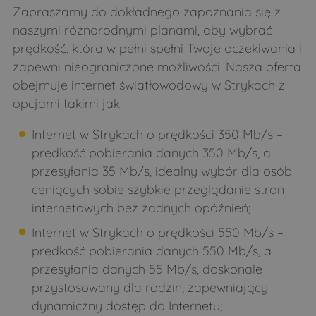
Zapraszamy do dokładnego zapoznania się z
Osówka
Pace
naszymi różnorodnymi planami, aby wybrać
Patoki
Pełch
prędkość, która w pełni spełni Twoje oczekiwania i
zapewni nieograniczone możliwości. Nasza oferta
Perlejewo
Pieczyski
obejmuje internet światłowodowy w Strykach z
Pierzchały
Pietraszki
opcjami takimi jak:
Podlasie
Pogorzelce
Internet w Strykach o prędkości 350 Mb/s –
Poletyły
Popławy
prędkość pobierania danych 350 Mb/s, a
Puchacze
Pulsze
przesyłania 35 Mb/s, idealny wybór dla osób
ceniących sobie szybkie przeglądanie stron
Rogacze
Runice
internetowych bez żadnych opóźnień;
Runice
Rybałty
Internet w Strykach o prędkości 550 Mb/s –
Sady
Samułki Duże
prędkość pobierania danych 550 Mb/s, a
Samułki Małe
Sasiny
przesyłania danych 55 Mb/s, doskonale
przystosowany dla rodzin, zapewniający
Siemichocze
Siemiony
dynamiczny dostęp do Internetu;
Sieniewice
Śledzianów