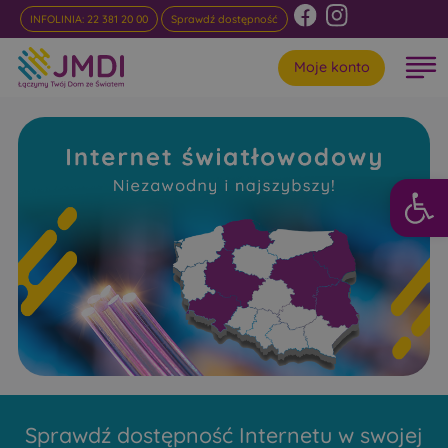
INFOLINIA: 22 381 20 00
Sprawdź dostępność
Moje konto
Otwórz 
Internet
Światłowodowy Sytki
Niezawodny i najszybszy w rankingach
Sprawdź dostępność Internetu w swojej