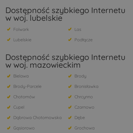
Dostępność szybkiego Internetu
w woj. lubelskie
Folwark
Las
Lubelskie
Podłącze
Dostępność szybkiego Internetu
w woj. mazowieckim
Bielawa
Brody
Brody-Parcele
Bronisławka
Chotomów
Chrcynno
Cupel
Czarnowo
Dąbrowa Chotomowska
Dębe
Gąsiorowo
Grochowa