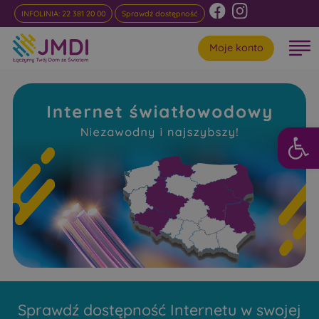
INFOLINIA: 22 381 20 00
Sprawdź dostępność
Moje konto
Otwórz 
Internet
Światłowodowy Warpechy
Stare
Niezawodny i najszybszy w rankingach
Sprawdź dostępność Internetu w swojej