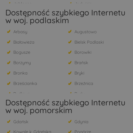
Jabłonna
Jadwisin
Dostępność szybkiego Internetu
Janówek Pierwszy
Jaskółowo
w woj. podlaskim
Józefosław
Julianów
Arbasy
Augustowo
Kałuszyn
Kania Nowa
Białowieża
Bielsk Podlaski
Kania Polska
Kikoły
Bogusze
Borowiki
Kobyłka
Konstancin-Jeziorna
Borzymy
Brańsk
Kosewko
Kosewo
Bronka
Bryki
Krępa
Krubin
Brześcianka
Brzeźnica
Krzyczki Szumne
Krzyczki-Pieniążki
Budlewo
Budy
Krzyczki-Żabiczki
Kukarzewo
Dostępność szybkiego Internetu
Bujnowo
Burchaty
Legionowo
Lorcin
w woj. pomorskim
Chechłowo
Chojewo
Łacha
Łajsk
Gdańsk
Gdynia
Czarkówka Duża
Czarkówka Mała
Łąki
Łomianki
Kowale k. Gdańska
Pogórze