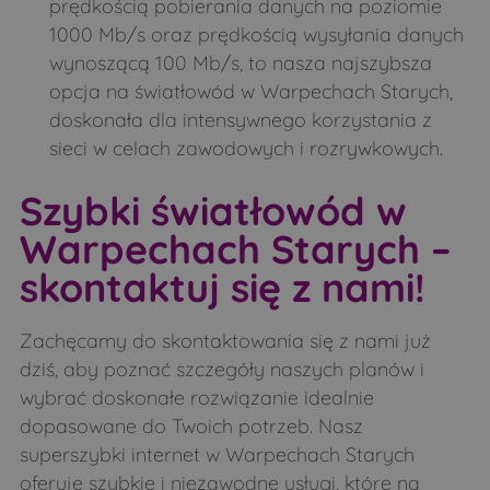
Twarogi-Trąbnica
Twarogi-Wypychy
prędkością pobierania danych na poziomie
1000 Mb/s oraz prędkością wysyłania danych
Werpol
Widźgowo
wynoszącą 100 Mb/s, to nasza najszybsza
Wiktorzyn
Wilanowo
opcja na światłowód w Warpechach Starych,
Wojeniec
Wólka Pietkowska
doskonała dla intensywnego korzystania z
sieci w celach zawodowych i rozrywkowych.
Wólka Zamkowa
Wypychy
Wysokie Mazowieckie
Wyszki
Szybki światłowód w
Zajęczniki
Zakrzewo
Warpechach Starych –
Załuskie Koronne
Załuskie Kościelne
skontaktuj się z nami!
Zanie
Zbucz
Zachęcamy do skontaktowania się z nami już
Zdrojki
dziś, aby poznać szczegóły naszych planów i
wybrać doskonałe rozwiązanie idealnie
dopasowane do Twoich potrzeb. Nasz
superszybki internet w Warpechach Starych
oferuje szybkie i niezawodne usługi, które na