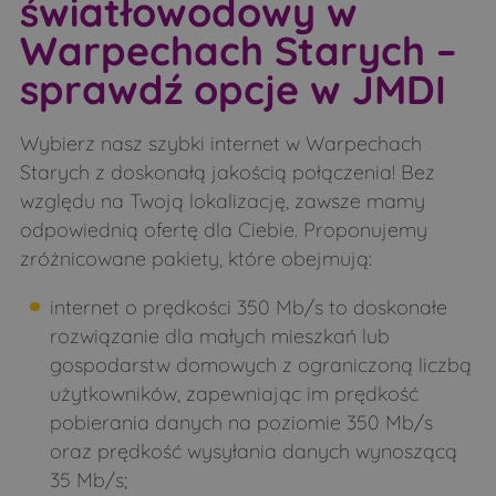
światłowodowy w
Orla
Osówka
Warpechach Starych –
Osówka
Pace
sprawdź opcje w JMDI
Patoki
Pełch
Wybierz nasz szybki internet w Warpechach
Perlejewo
Pieczyski
Starych z doskonałą jakością połączenia! Bez
Pierzchały
Pietraszki
względu na Twoją lokalizację, zawsze mamy
Podlasie
Pogorzelce
odpowiednią ofertę dla Ciebie. Proponujemy
zróżnicowane pakiety, które obejmują:
Poletyły
Popławy
Puchacze
Pulsze
internet o prędkości 350 Mb/s to doskonałe
rozwiązanie dla małych mieszkań lub
Rogacze
Runice
gospodarstw domowych z ograniczoną liczbą
Runice
Rybałty
użytkowników, zapewniając im prędkość
Sady
Samułki Duże
pobierania danych na poziomie 350 Mb/s
oraz prędkość wysyłania danych wynoszącą
Samułki Małe
Sasiny
35 Mb/s;
Siemichocze
Siemiony