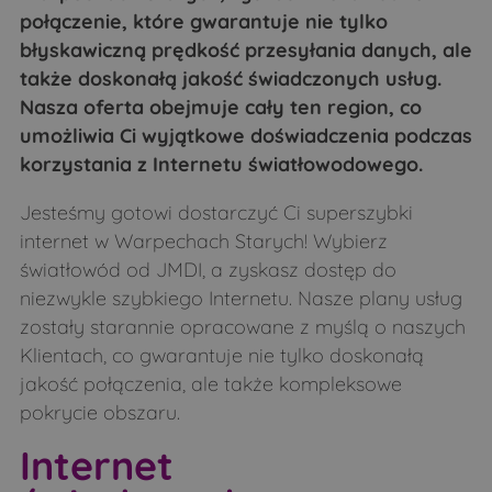
połączenie, które gwarantuje nie tylko
Łapy
Łubice
błyskawiczną prędkość przesyłania danych, ale
Łubin Kościelny
Łubin Rudołty
także doskonałą jakość świadczonych usług.
Łuczaje
Makarki
Nasza oferta obejmuje cały ten region, co
umożliwia Ci wyjątkowe doświadczenia podczas
Malesze
Mień
korzystania z Internetu światłowodowego.
Mierzwin Duży
Mierzwin Mały
Jesteśmy gotowi dostarczyć Ci superszybki
Mierzynówka
Mieszuki
internet w Warpechach Starych! Wybierz
Mikulicze
Minczewo
światłowód od JMDI, a zyskasz dostęp do
Miodusy-Dworaki
Miodusy-Inochy
niezwykle szybkiego Internetu. Nasze plany usług
zostały starannie opracowane z myślą o naszych
Miodusy-Pokrzywne
Moczydły-Dubiny
Klientach, co gwarantuje nie tylko doskonałą
Moczydły-Kukiełki
Moczydły-Pszczółki
jakość połączenia, ale także kompleksowe
Morze
Nowe Bagieńskie
pokrycie obszaru.
Nowoberezowo
Obniże
Internet
Obniże
Oleksin