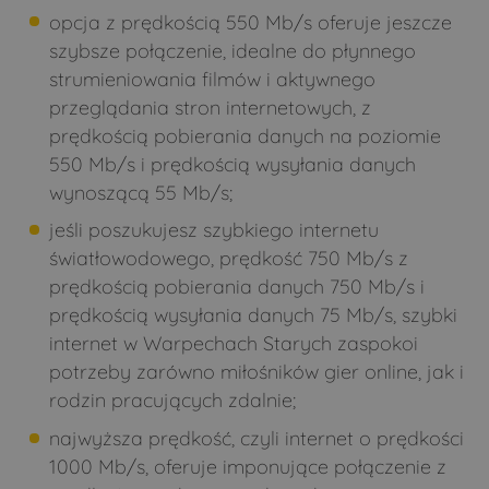
opcja z prędkością 550 Mb/s oferuje jeszcze
Sieniewice
Śledzianów
szybsze połączenie, idealne do płynnego
Smarklice
Smolugi
strumieniowania filmów i aktywnego
przeglądania stron internetowych, z
Smorczewo
Stare Bagińskie
prędkością pobierania danych na poziomie
Stare Moczydły
Strabla
550 Mb/s i prędkością wysyłania danych
Stryki
Świdry
wynoszącą 55 Mb/s;
Świrydy
Sytki
jeśli poszukujesz szybkiego internetu
światłowodowego, prędkość 750 Mb/s z
Szastały
Szczepany
prędkością pobierania danych 750 Mb/s i
Szczyty-Dzięciołowo
Szczyty-Nowodwory
prędkością wysyłania danych 75 Mb/s, szybki
Szpaki
Teremiski
internet w Warpechach Starych zaspokoi
potrzeby zarówno miłośników gier online, jak i
Tokary
Topczewo
rodzin pracujących zdalnie;
Trzeszczkowo
Twarogi Lackie
najwyższa prędkość, czyli internet o prędkości
Twarogi Ruskie
Twarogi-Mazury
1000 Mb/s, oferuje imponujące połączenie z