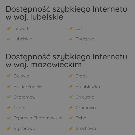
Dostępność szybkiego Internetu
w woj. lubelskie
Folwark
Las
Lubelskie
Podłącze
Dostępność szybkiego Internetu
w woj. mazowieckim
Bielawa
Brody
Brody-Parcele
Bronisławka
Chotomów
Chrcynno
Cupel
Czarnowo
Dąbrowa Chotomowska
Dębe
Gąsiorowo
Grochowa