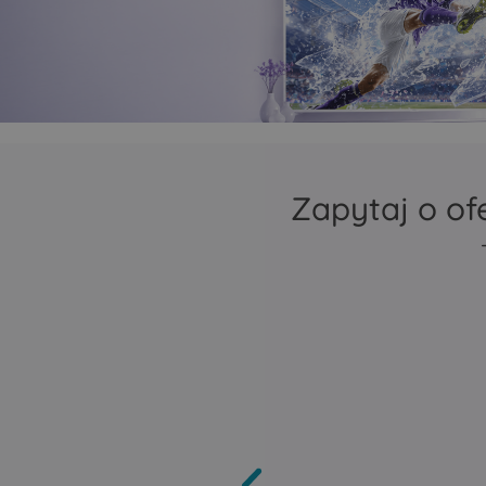
zasięg Mesh
repeater lub bridge
Porty Ethernet autom
wykrywają, czy mają 
jako LAN czy jako WA
Zapytaj o of