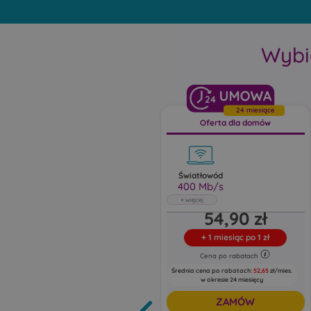
Wybi
24
24 miesiące
Oferta dla domów
Światłowód
400 Mb/s
Światłowód
54,90 zł
400 Mb/s
Abonament uwzględnia rabat 5 zł za e-
+
1 miesiąc po 1 zł
fakturę oraz 5 zł za zgody marketingowe
Cena po rabatach
Pobieraj do: 400 Mb/s
Wysyłaj do: 100 Mb/s
Średnia cena po rabatach:
52,65
zł/mies.
w okresie 24 miesięcy
ZAMÓW