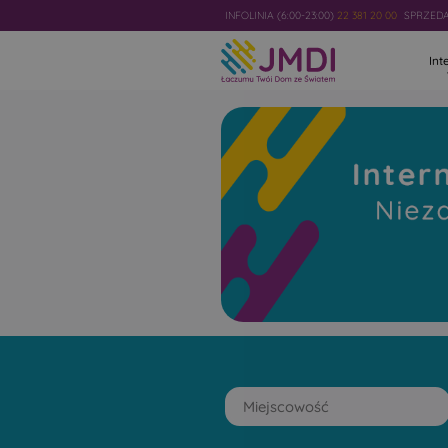
INFOLINIA (6:00-23:00)
22 381 20 00
SPRZEDAŻ
Int
Internet
Światłowod
Niezawodny i najszybszy w