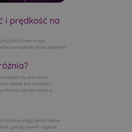
Samułki Duże
Sieniewice
ć i prędkość na
Stare Bagińskie
Świrydy
o
Szczyty-Nowodwory
szkańcy Grochowej mogą
Trzeszczkowo
zesne rozwiązanie, które zapewnia
Twarogi-Wypychy
Wilanowo
różnia?
Wysokie Mazowieckie
ch urządzeń czy warunków
Załuskie Kościelne
wać zdalnie bez opóźnień i
y nie traci jakości nawet w
zeń. Rodziny mogą jednocześnie
alni zyskają pewne i szybkie