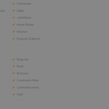
Chotomów
ska
Dębe
Jaskółowo
Kania Polska
Kosewo
Krzyczki-Żabiczki
Łajsk
Mazowsze
Bogusze
Nowy Dwór Mazowiecki
Bryki
Piaseczno
Bujnowo
Pomiechowo
Czarkówka Mała
Rembelszczyzna
Czerlonka Leśna
Stanisławów Pierwszy
Falki
Wieliszew
Górskie
Wołomin
Hołody
Zegrze