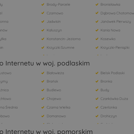
dy
Brody-Parcele
Bronisławka
el
Czarnowo
Dąbrowa Chotomow
łonna
Jadwisin
Janówek Pierwszy
ianów
Kałuszyn
Kania Nowa
yłka
Konstancin-Jeziorna
Kosewko
in
Krzyczki Szumne
Krzyczki-Pieniążki
ionowo
Lorcin
Łacha
 Internetu w woj. podlaskim
ianki
Łomianki Dolne
Marki
ustowo
Białowieża
Bielsk Podlaski
dzianowo
Nowa Wieś
Nowe Orzechowo
zymy
Brańsk
Bronka
a
Olszewnica Nowa
Olszewnica Stara
źnica
Budlewo
Budy
dębie
Pogorzelec
Pomiechówek
chłowo
Chojewo
Czarkówka Duża
szków
Psucin
Radzymin
na Średnia
Czarna Wielka
Czerlonka
zeszew
Słupno
Stanisławów Drugi
ubowo
Domanowo
Drohiczyn
re Orzechowo
Topolina
Warszawa
nik
Głęboczek
Godzieby
ów Polski
Wójtostwo
Wólka Kikolska
o Internetu w woj. pomorskim
nne
Grudki
Holonki
i
Zamienie
Zapiecki