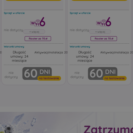
Sprzęt w ofercie
Sprzęt w ofercie
Router za 70 zł
Router za 70 zł
Warunki umowy
Warunki umowy
Długość
Długość
200,00 zł
Aktywacja: 50,00 zł
Instalacja: 200,00 zł
Aktywacja: 50,00 zł
Instalacja: 2
umowy: 24
umowy: 24
Router Huawei FG630
Router Huawei FG630
miesiące
miesiące
kresowy
Huawei FG630 to dwuzakresowy
Huawei FG630 to dwuzak
60
60
DNI
DNI
Mesh.
router Wi‑Fi 6 z funkcją Mesh.
router Wi‑Fi 6 z funkcją M
uter
Urządzenie działa jako router
Urządzenie działa jako rou
Wi‑Fi z portami Ethernet,
Wi‑Fi z portami Ethernet,
na testowanie
na testowanie
tandardy
obsługując najnowsze standardy
obsługując najnowsze st
ntne
bezprzewodowe, inteligentne
bezprzewodowe, inteligen
czne
przełączanie i automatyczne
przełączanie i automatyc
.
rozszerzanie zasięgu sieci.
rozszerzanie zasięgu sieci.
ać w
Ten model może pracować w
Ten model może pracowa
ch, w
różnych trybach sieciowych, w
różnych trybach sieciowy
tym jako:
tym jako:
główny router Wi‑Fi
główny router Wi‑Fi
ss Point
punkt dostępowy Access Point
punkt dostępowy Acce
jące
urządzenie rozszerzające
urządzenie rozszerzaj