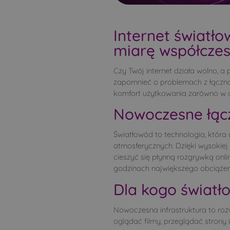
Runice
Run
Samułki Małe
Sasi
Internet światł
Śledzianów
Smar
miarę współcze
Stare Moczydły
Stra
Sytki
Szas
Czy Twój internet działa wolno, 
Szpaki
Tere
zapomnieć o problemach z łącznoś
komfort użytkowania zarówno w d
Twarogi Lackie
Twar
Warpechy Stare
Wer
Nowoczesne łącz
Wojeniec
Wól
Światłowód to technologia, która
Wyszki
Zaję
atmosferycznych. Dzięki wysokiej
Zanie
Zbu
cieszyć się płynną rozgrywką onli
godzinach największego obciążeni
Dla kogo świat
Nowoczesna infrastruktura to roz
oglądać filmy, przeglądać strony