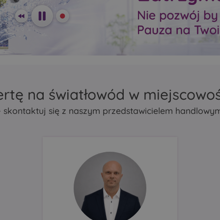
zasięg Mesh
zasięg Mesh
repeater lub bridge
repeater lub bridge
atycznie
Porty Ethernet automatycznie
Porty Ethernet automa
działać
wykrywają, czy mają działać
wykrywają, czy mają d
N.
jako LAN czy jako WAN.
jako LAN czy jako WA
ertę na światłowód w miejscowo
- skontaktuj się z naszym przedstawicielem handlowy