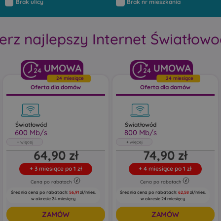
Brak ulicy
Brak nr mieszkania
erz najlepszy Internet Światłow
24
24
24 miesiące
24 miesiące
Oferta dla domów
Oferta dla domów
Światłowód
Światłowód
600 Mb/s
800 Mb/s
Światłowód
Światłowód
64,90 zł
74,90 zł
600 Mb/s
800 Mb/s
Abonament uwzględnia rabat 5 zł za e-
Abonament uwzględnia rabat 5 zł za e-
+
3 miesiące po 1 zł
+
4 miesiące po 1 zł
fakturę oraz 5 zł za zgody marketingowe
fakturę oraz 5 zł za zgody marketingowe
Cena po rabatach
Cena po rabatach
Pobieraj do: 600 Mb/s
Pobieraj do: 800 Mb/s
Wysyłaj do: 150 Mb/s
Wysyłaj do: 200 Mb/s
Średnia cena po rabatach:
56,91
zł/mies.
Średnia cena po rabatach:
62,58
zł/mies.
w okresie 24 miesięcy
w okresie 24 miesięcy
ZAMÓW
ZAMÓW