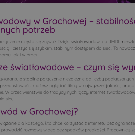
ice
Rybałty
Sady
ny
Siemichocze
Siemiony
owodowy w Grochowej – stabilnoś
klice
Smolugi
Smorczewo
snych potrzeb
bla
Stryki
Świdry
tały
Szczepany
Szczyty-Dzięciołow
a połączenie często się zrywa? Dzięki światłowodowi od JMDI mie
miski
Tokary
Topczewo
cią i cieszyć się szybkim, stabilnym dostępem do sieci. To nowoc
omu, jak i w pracy.
ogi Ruskie
Twarogi-Mazury
Twarogi-Trąbnica
pol
Widźgowo
Wiktorzyn
e światłowodowe – czym się wy
ka Pietkowska
Wólka Zamkowa
Wypychy
 gwarantuje stabilne połączenie niezależnie od liczby podłączony
czniki
Zakrzewo
Załuskie Koronne
 przepustowości możesz oglądać filmy w najwyższej jakości, praco
cz
Zdrojki
ne. W przeciwieństwie do tradycyjnych łączy, internet światłowodow
a sieci.
łowód w Grochowej?
wiązanie dla każdego, kto chce korzystać z internetu bez ogranic
 i prowadzić rozmowy wideo bez spadków prędkości. Pracownicy zd