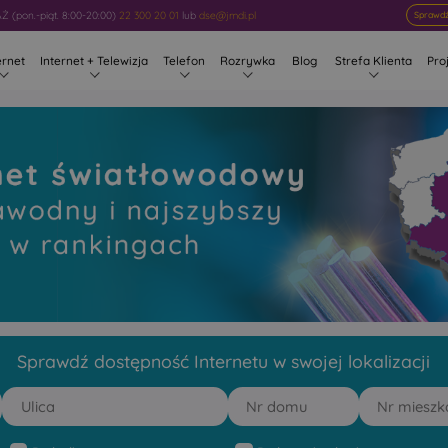
 (pon.-piąt. 8:00-20:00)
22 300 20 01
lub
dse@jmdi.pl
Sprawdź
ernet
Internet + Telewizja
Telefon
Rozrywka
Blog
Strefa Klienta
Pro
owy Grochowa
 rankingach
Sprawdź dostępność Internetu w swojej lokalizacji