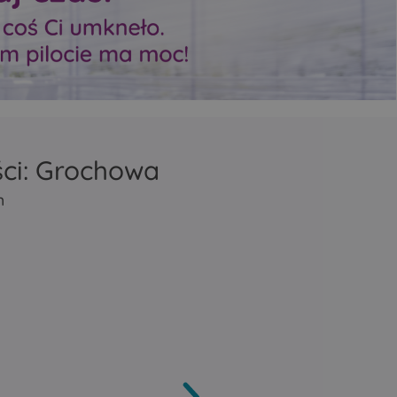
zasięg Mesh
zasięg Mesh
repeater lub bridge
repeater lub bridge
tycznie
Porty Ethernet automatycznie
Porty Ethernet automa
ziałać
wykrywają, czy mają działać
wykrywają, czy mają dz
N.
jako LAN czy jako WAN.
jako LAN czy jako WAN
ści: Grochowa
m