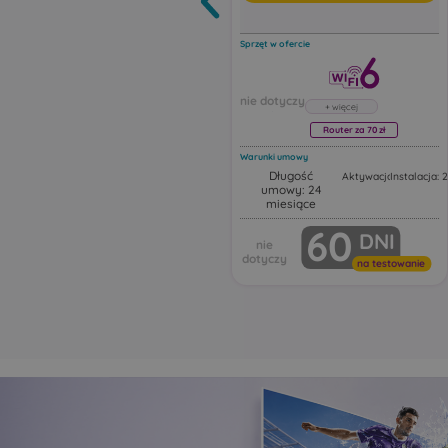
Sprzęt w ofercie
Router za 70 zł
Warunki umowy
Długość
Aktywacja: 50,00 zł
Instalacja: 
umowy: 24
Router Huawei FG630
miesiące
Huawei FG630 to dwuza
60
DNI
router Wi‑Fi 6 z funkcją 
Urządzenie działa jako ro
Wi‑Fi z portami Ethernet,
na testowanie
obsługując najnowsze s
bezprzewodowe, intelige
przełączanie i automaty
rozszerzanie zasięgu sieci
Ten model może pracow
różnych trybach sieciowy
tym jako:
główny router Wi‑Fi
punkt dostępowy Acce
urządzenie rozszerza