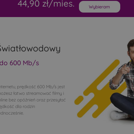
44,90 zł/mies.
Wybieram
 Światłowodowy
 do 600 Mb/s
nternetu, prędkość 600 Mb/s jest
możesz łatwo streamować filmy i
nline bez opóźnień oraz przesyłać
rędkość dla rodzin
ednocześnie.