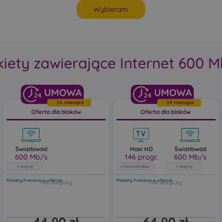
Wybieram
iety zawierające Internet 600 
24
24
24 miesiące
24 miesiące
Oferta dla bloków
Oferta dla bloków
Światłowód
Maxi HD
Światłowód
600 Mb/s
146 progr.
600 Mb/s
Światłowód
Światło
600 Mb/s
600 M
Pakiety Premium w ofercie
Pakiety Premium w ofercie
Pobieraj do: 600 Mb/s
Pobieraj do: 
Wysyłaj do: 150 Mb/s
Wysyłaj do: 
44,90 zł
64,90 zł