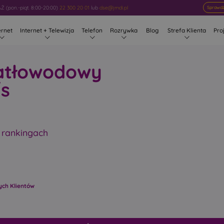
 (pon.-piąt. 8:00-20:00)
22 300 20 01
lub
dse@jmdi.pl
Sprawdź
ernet
Internet + Telewizja
Telefon
Rozrywka
Blog
Strefa Klienta
Pro
iatłowodowy
s
 rankingach
ych Klientów