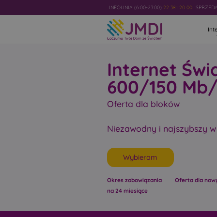
INFOLINIA (6:00-23:00)
22 381 20 00
SPRZEDAŻ
Int
Internet Św
600/150 Mb/
Oferta dla bloków
Niezawodny i najszybszy w
Wybieram
Okres zobowiązania
Oferta dla now
na 24 miesiące