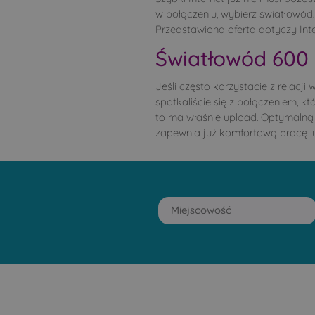
w połączeniu, wybierz światłowód
Przedstawiona oferta dotyczy In
Światłowód 600 
Jeśli często korzystacie z relacj
spotkaliście się z połączeniem, k
to ma właśnie upload. Optymalną 
zapewnia już komfortową pracę lub