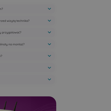
m?
rzed wizytą technika?
ty przygotować?
pólnoty na montaż?
i?